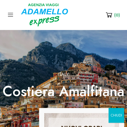
(
0
)
ITALY
Costiera Amalfitana